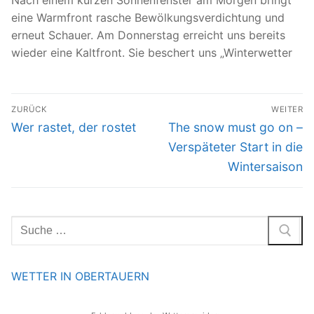
Nach einem kurzen Sonnenfenster am Morgen bringt
eine Warmfront rasche Bewölkungsverdichtung und
erneut Schauer. Am Donnerstag erreicht uns bereits
wieder eine Kaltfront. Sie beschert uns „Winterwetter
Beitrags-
ZURÜCK
WEITER
Navigation
Vorheriger
Nächster
Wer rastet, der rostet
The snow must go on –
Beitrag:
Beitrag:
Verspäteter Start in die
Wintersaison
Suchen
nach:
WETTER IN OBERTAUERN